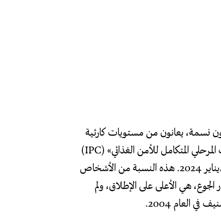
 قطاع غزّة من دون استثناء، أي حوالى 2,2 مليون نسمة، يعانون من مستويات كارثية
مُتفاوتة من انعدام الأمن الغذائي بحسب تقديرات «التصنيف المرحلي المتكامل للأمن الغذائي» (IPC)
للفترة الممتدّة بين كانون الأول/ديسمبر 2023 وكانون الثاني/يناير 2024. هذه النسبة من الأشخاص
ار الجوع، هي الأعلى على الإطلاق، ولم
في العام 2004.