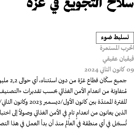
سلاح التجويع في غزّة
⁨تسليط ضوء⁩
الحرب المستمرة
ڤيڤيان عقيقي
09 كانون الثاني 2024
جميع سكّان
الذين يعانون من انعدامٍ تامٍ في الأمن الغذائي وصولاً إلى اختب
تُسجّل في أي منطقة في العالم منذ أن بدأ العمل في هذا التصنيف 