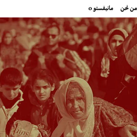
من نحن
مانيفستو 0