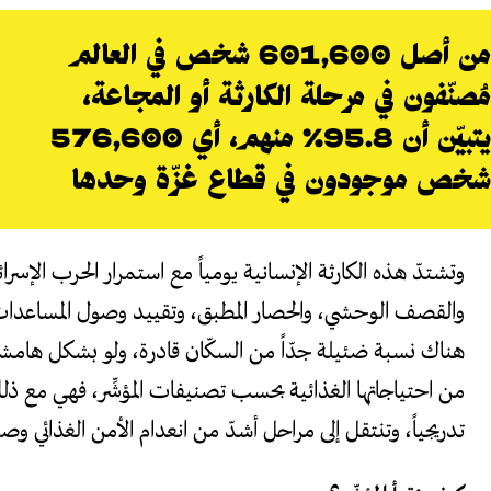
من أصل 601,600 شخص في العالم
مُصنّفون في مرحلة الكارثة أو المجاعة،
يتبيّن أن 95.8% منهم، أي 576,600
شخص موجودون في قطاع غزّة وحدها
وتشتدّ هذه الكارثة الإنسانية يومياً مع استمرار الحرب الإسر
والقصف الوحشي، والحصار المطبق، وتقييد وصول المساعدات ا
هناك نسبة ضئيلة جدّاً من السكّان قادرة، ولو بشكل هامشي 
من احتياجاتها الغذائية بحسب تصنيفات المؤشِّر، فهي مع ذل
تدريجياً، وتنتقل إلى مراحل أشدّ من انعدام الأمن الغذائي وصولا