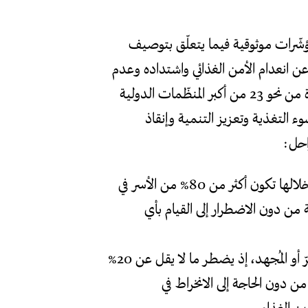
مؤشّرات موثوقية فيما يتعلّق بتوصيف
ة عن انعدام الأمن الغذائي واشتداده وعدم
الاستجابة للحدّ منه. وضع التصنيف في العام 2004، بمبادرة من نحو 23 من أكبر المنظّمات الدولية
وء التغذية وتعزيز التنمية وإنقاذ
احل:
المرحلة الأولى تعبّر عن وجود أمن غذائي بشكل عام، وفي خلالها تكون أكثر من 80% من الأسر في
ية من دون الاضطرار إلى القيام بأي
المرحلة الثانية تعبّر عن حالة من الأمن الغذائي غير المستقرّ أو المُجهد، إذ يضطر ما لا يقل عن 20%
ن دون الحاجة إلى الانخراط في