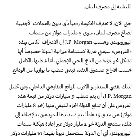
اللبنانية إلى مصرف لبنان.
حتى الآن، لا تعترف الحكومة رسمياً بأي ديون بالعملات الأجنبية
لصالح مصرف لبنان، سوى 5 مليارات دولار من سندات
اليوروبوندز. وبحسب J.P. Morgan إن الاعتراف الكامل بهذه
«القروض» سيعني ضربة لاستدامة ميزانية الدولة خصوصاً أنها
تشكّل نحو 55% من الناتج المحلي الإجمالي، أمّا شطبها بالكامل
بحسب اقتراح صندوق النقد، فيعني شطب ما يوازيها من الودائع.
لذلك يقضي السيناريو الأقرب للواقع التفاوضي الداخلي، وفق تحليل
J.P. Morgan، أن يتم شطب 9 مليارات دولار من قيمة هذه
القروض على أن تدفع الدولة الجزء المتبقي منها (نحو 8 مليارات
دولار) على مدى 15 عاماً ليتم تسديدها للمودعين، بالإضافة إلى
ذلك، ستدفع الدولة نحو 2 مليار دولار عبر إعادة هيكلة سندات
اليوروبوندز، أي أن الدولة ستتحمل ديوناً بقيمة 10 مليارات دولار