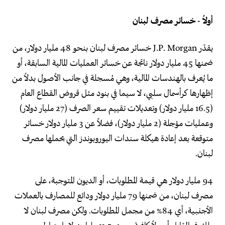
أولاً - خسائر مصرف لبنان
يقدّر J.P. Morgan خسائر مصرف لبنان بنحو 48 مليار دولار، من
ضمنها 45 مليار دولار ناتجة عن خسائر العمليات المالية السابقة، أو
ما يُعرف بالهندسات المالية، وهي مُسجلة في جانب الأصول بدلاً من
إظهارها كرأسمال سلبي، لا سيما في بنود مثل قروض القطاع العام
(16.5 مليار دولار) وتعديلات تقييم سعر الصرف (27 مليار دولار)
وعمليات مؤجلة (2 مليار دولار)، فضلاً عن 3 مليار دولار خسائر
متوقعة بعد إعادة هيكلة سندات اليوروبوندز التي يحملها مصرف
لبنان.
94 مليار دولار هي قيمة المطلوبات، أو الديون المتوجبة، على
مصرف لبنان، من ضمنها 79 مليار دولار ودائع للمصارف بالعملات
الأجنبية، أي 84% من مجمل المطلوبات. ولكن مصرف لبنان لا