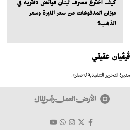
كيف اخترع مصرف لبنان فوائض دفترية في
ميزان المدفوعات من سعر الليرة وسعر
الذهب؟
ڤيڤيان عقيقي
مديرة التحرير التنفيذية لـ«صفر».
Social Li
فيسبوك
تويتر
إنستاغرام
يوتيوب
انضم/ي الى مجموعة الواتسآب