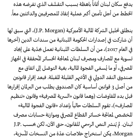
يدفع سكان لبنان أثماناً باهظة بسبب التقشّف الذي تفرضه هذه
الخطط من أجل تأمين أكبر عملية إنقاذ للمصرفيين والدائنين معاً.
ينطلق تحليل الشركة المالية الأميركية (J.P. Morgan)، التي سبق لها
أن شاركت في إصدارات الحكومة اللبنانية من سندات الدين (آخرها
في العام 2017)، من أن السلطات اللبنانية تعمل بجدّية على إيجاد
تسوية مع المصارف ومصرف لبنان لمعالجة الخسائر المُحققة في الجهاز
المصرفي، أو ما يُسمّى الفجوة المالية، بغية التوصّل إلى اتفاق مع
صندوق النقد الدولي في الأشهر القليلة المقبلة. فبعد إقرار قانونين
من أصل 3 قوانين أساسية كان الصندوق يطلب من البرلمان إقرارها
قبل بدء المفاوضات (وهما قانون «السرية المصرفية» وقانون «تنظيم
المصارف»)، تقوم السلطات حالياً بإعداد «قانون الفجوة المالية»
المخصّص لمعالجة خسائر القطاع المصرفي وموازنة حسابات مصرف
لبنان. لم يُنشر النص الرسمي للقانون، حتى الآن، لكن بحسب J.P.
Morgan، يمكن استخراج خلاصات عدّة من النسخات المُسرّبة،