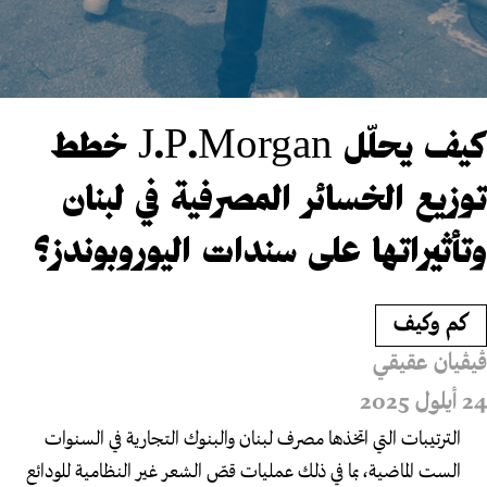
كيف يحلّل J.P.Morgan خطط
توزيع الخسائر المصرفية في لبنان
وتأثيراتها على سندات اليوروبوندز؟
كم وكيف
ڤيڤيان عقيقي
24 أيلول 2025
الترتيبات التي اتخذها مصرف لبنان والبنوك التجارية في السنوات
الست الماضية، بما في ذلك عمليات قصّ الشعر غير النظامية للودائع