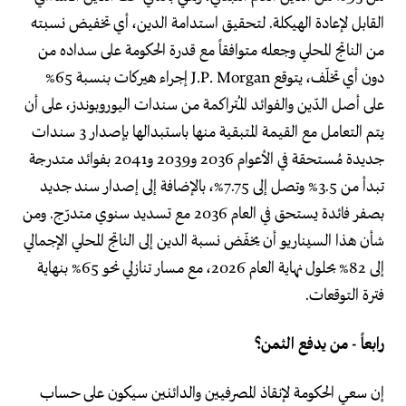
القابل لإعادة الهيكلة. لتحقيق استدامة الدين، أي تخفيض نسبته
من الناتج المحلي وجعله متوافقاً مع قدرة الحكومة على سداده من
دون أي تخلّف، يتوقع J.P. Morgan إجراء هيركات بنسبة 65%
على أصل الدّين والفوائد المُتراكمة من سندات اليوروبوندز، على أن
يتم التعامل مع القيمة المتبقية منها باستبدالها بإصدار 3 سندات
جديدة مُستحقة في الأعوام 2036 و2039 و2041 بفوائد متدرجة
تبدأ من 3.5% وتصل إلى 7.75%، بالإضافة إلى إصدار سند جديد
بصفر فائدة يستحق في العام 2036 مع تسديد سنوي متدرّج. ومن
شأن هذا السيناريو أن يخفّض نسبة الدين إلى الناتج المحلي الإجمالي
إلى 82% بحلول نهاية العام 2026، مع مسار تنازلي نحو 65% بنهاية
فترة التوقعات.
رابعاً - من يدفع الثمن؟
إن سعي الحكومة لإنقاذ المصرفيين والدائنين سيكون على حساب