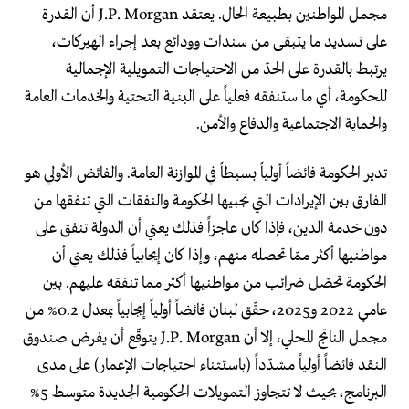
مجمل المواطنين بطبيعة الحال. يعتقد J.P. Morgan أن القدرة
على تسديد ما يتبقى من سندات وودائع بعد إجراء الهيركات،
يرتبط بالقدرة على الحدّ من الاحتياجات التمويلية الإجمالية
للحكومة، أي ما ستنفقه فعلياً على البنية التحتية والخدمات العامة
والحماية الاجتماعية والدفاع والأمن.
تدير الحكومة فائضاً أولياً بسيطاً في الموازنة العامة. والفائض الأولي هو
الفارق بين الإيرادات التي تجبيها الحكومة والنفقات التي تنفقها من
دون خدمة الدين، فإذا كان عاجزاً فذلك يعني أن الدولة تنفق على
مواطنيها أكثر ممّا تحصله منهم، وإذا كان إيجابياً فذلك يعني أن
الحكومة تحصّل ضرائب من مواطنيها أكثر مما تنفقه عليهم. بين
عامي 2022 و2025، حقّق لبنان فائضاً أولياً إيجابياً بمعدل 0.2% من
مجمل الناتج المحلي، إلا أن J.P. Morgan يتوقّع أن يفرض صندوق
النقد فائضاً أولياً مشدّداً (باستثناء احتياجات الإعمار) على مدى
البرنامج، بحيث لا تتجاوز التمويلات الحكومية الجديدة متوسط 5%