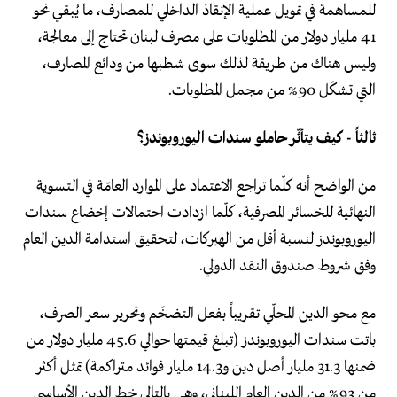
للمساهمة في تمويل عملية الإنقاذ الداخلي للمصارف، ما يُبقي نحو
41 مليار دولار من المطلوبات على مصرف لبنان تحتاج إلى معالجة،
وليس هناك من طريقة لذلك سوى شطبها من ودائع المصارف،
التي تشكّل 90% من مجمل المطلوبات.
ثالثاً - كيف يتأثّر حاملو سندات اليوروبوندز؟
من الواضح أنه كلّما تراجع الاعتماد على الموارد العامّة في التسوية
النهائية للخسائر المصرفية، كلّما ازدادت احتمالات إخضاع سندات
اليوروبوندز لنسبة أقل من الهيركات، لتحقيق استدامة الدين العام
وفق شروط صندوق النقد الدولي.
مع محو الدين المحلّي تقريباً بفعل التضخّم وتحرير سعر الصرف،
باتت سندات اليوروبوندز (تبلغ قيمتها حوالي 45.6 مليار دولار من
ضمنها 31.3 مليار أصل دين و14.3 مليار فوائد متراكمة) تمثل أكثر
من 93% من الدين العام اللبناني، وهي بالتالي خط الدين الأساسي