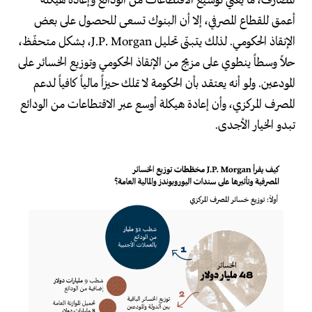
المصارف، ما يعني توسيع الاقتطاعات من الودائع وإعادة هيكلة
أعمق للقطاع المصرفي، إلا أن البنوك تسعى للحصول على بعض
الإنقاذ الحكومي. لذلك يتبنّى تحليل J.P. Morgan، بشكل متحفّظ،
حلاً وسطاً ينطوي على مزيج من الإنقاذ الحكومي وتوزيع الخسائر على
المودعين. ولو أنه يعتقد بأن الحكومة لا تملك حيزاً مالياً كافياً لدعم
المصرف المركزي، وأن إعادة هيكلة أوسع عبر الاقتطاعات من الودائع
تبدو الخيار الأجدى.