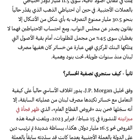
يملك في المقابل أصولاً كافية، سوى 11.5 مليار دولار احتياطي
بالعملات الأجنبية. في حين أن احتياطي الذهب الذي يقدّر حالياً
بنحو 30.5 مليار ممنوع التصرّف به بأي شكل من الأشكال إلا
بقانون يصدر عن مجلس النواب. ومع احتساب الاحتياطين فهما لا
يغطيان سوى 45% من مجمل المطلوبات، أمام بقية الأصول التي
يمتلكها البنك المركزي فهي عبارة عن خسائر كان يخفيها مصرف
لبنان منذ سنوات طويلة، تحت بنود وهمية.
ثانياً - كيف ستجري تصفية الخسائر؟
وفق تحليل J.P. Morgan، يدور الخلاف الأساسي حالياً على كيفية
التعامل مع خسائر تكبّدها مصرف لبنان من عملياته السابقة، إلا
أنه سجّلها ضمن بند «قروض القطاع العام»، الذي
ظهر فجأة في
ميزانيته
المنشورة في 15 شباط/ فبراير 2023، وبلغت قيمة هذه
القروض نحو 16.5 مليار دولار. هكذا، ببساطة شديدة تم ترتيب دين
على الدولة بالعملة الأجنبية بعدما كانت قد سدّدته سابقاً بالعملة