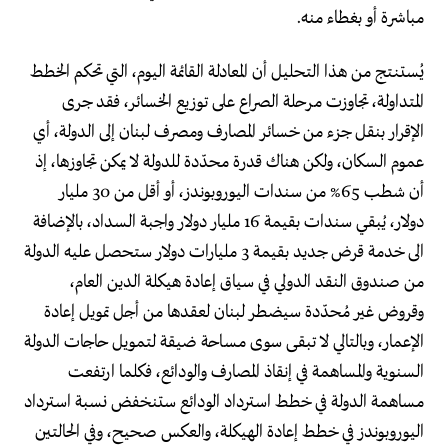
مباشرة أو بغطاء منه.
يُستنتج من هذا التحليل أن المعادلة القائمة اليوم، التي تحكم الخطط
المتداولة، تجاوزت مرحلة الصراع على توزيع الخسائر، فقد جرى
الإقرار بنقل جزء من خسائر المصارف ومصرف لبنان إلى الدولة، أي
عموم السكان، ولكن هناك قدرة محدّدة للدولة لا يمكن تجاوزها، إذ
أن شطب 65% من سندات اليوروبوندز، أو أقل من 30 مليار
دولار، يُبقي سندات بقيمة 16 مليار دولار واجبة السداد، بالإضافة
الى خدمة قرض جديد بقيمة 3 مليارات دولار ستحصل عليه الدولة
من صندوق النقد الدولي في سياق إعادة هيكلة الدين العام،
وقروض غير مُحدّدة سيضطر لبنان لعقدها من أجل تمويل إعادة
الإعمار، وبالتالي لا تبقى سوى مساحة ضيقة لتمويل حاجات الدولة
السنوية والمساهمة في إنقاذ المصارف والودائع، فكلما ارتفعت
مساهمة الدولة في خطط استرداد الودائع ستنخفض نسبة استرداد
اليوروبوندز في خطط إعادة الهيكلة، والعكس صحيح، وفي الحالتين