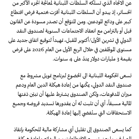
عن الاتجاه الذي تسلكه السلطات اللبنانية لمعالجة الجزء الأكبر من
الخسائر، إذ يبدو أن السلطات اللبنانية أقرّت بحتمية فرض اقتطاع
كبير على ودائع المودعين. ومن المتوّقع أن تصدر مسودة عن القانون
قبل أو بالتزامن مع انعقاد الاجتماعات السنوية لصندوق النقد
الدولي في تشرين الأول/أكتوبر المقبل، تمهيداً لتوقيع اتفاق جديد على
مستوى الموظّفين في خلال الربع الأول من العام 2026 على قرض
بقيمة 3 مليارات دولار يمتدّ على 4 سنوات.
تسعى الحكومة اللبنانية الى الخضوع لبرنامج تمويل مشروط مع
صندوق النقد الدولي، يمكّنها من إعادة هيكلة الدين العام ودعم
ميزان المدفوعات، ولكن الصندوق يشترط عليها أن تبيّن ذمّتها
المالية مسبقاً، أي أن تثبت له أن بمقدورها تسديد قروضه وجميع
الاستحقاقات التي ستُفضي إليها إعادة الهيكلة.
كما يسعى الصندوق إلى تقليل أي مشاركة مالية للحكومة بإنقاذ