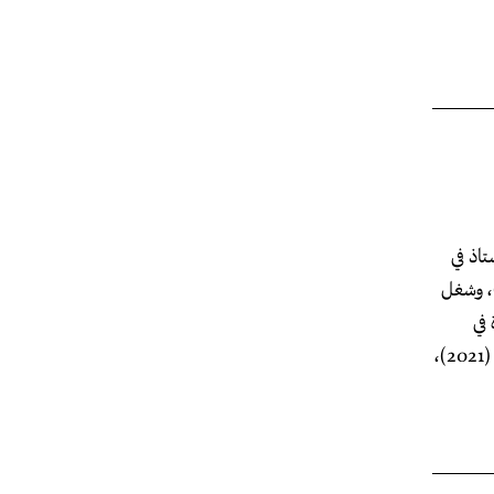
جامعة باريس العاشرة (نانتير) (1985). أستاذ في
لوم الاقتصادية وإدارة الأعمال في الجامعة اللبنانية (1985-2020)، وشغل
رة في
مجلات فرنسية وعربية، ومن كتبه "كيف دمّرت النخبة المفترسة لبنان؟" (2021)،