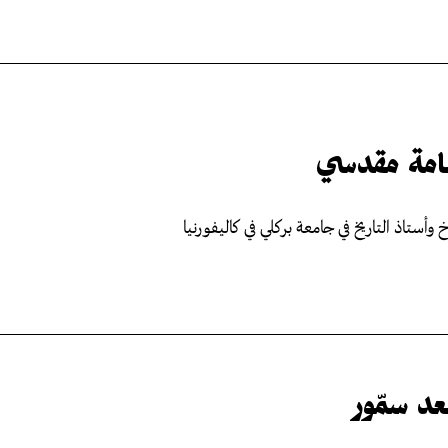
امة مقدسي
خ وأستاذ التاريخ في جامعة بركلي في كاليفورنيا
د سمّور