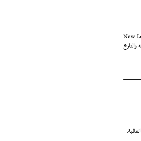
اريخ في جامعة مدينة نيويورك، ومُحرّر في مجلّة New Left
 والتاريخ
عالمية.