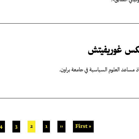
فياتي السابق».
يكس غوريفيتش
ذ مساعد العلوم السياسية في جامعة براون.
ترقيم الصفحات
« First
الصفحة الأولى
‹‹
1
الصفحة
الصفحة السابقة
2
الصفحة
3
الصفحة
4
ا