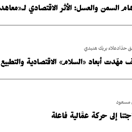
ام السمن والعسل: الأثر الاقتصادي لـ«معاهدة ا
ق حدّاد
علاء بريك هنيدي
 مهّدت أبعاد «السلام» الاقتصادية والتطبيع 
 مسعود
تنا إلى حركة عمَّالية فاعلة