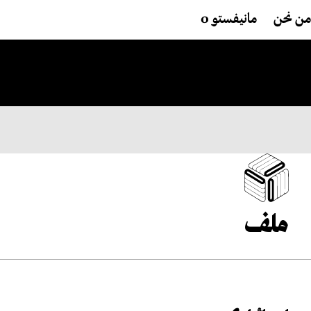
من نحن
مانيفستو 0
ملف