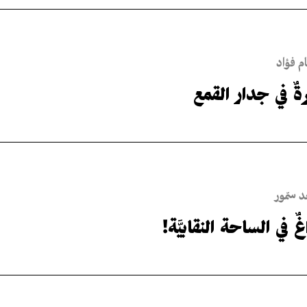
 فؤاد
ةٌ في جدار القمع
 سمّور
غٌ في الساحة النقابيَّة!