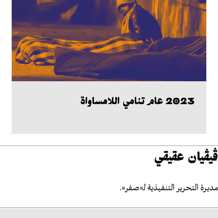
2023 عام تنامي اللامساواة
ڤيڤيان عقيقي
مديرة التحرير التنفيذية لـ«صفر».