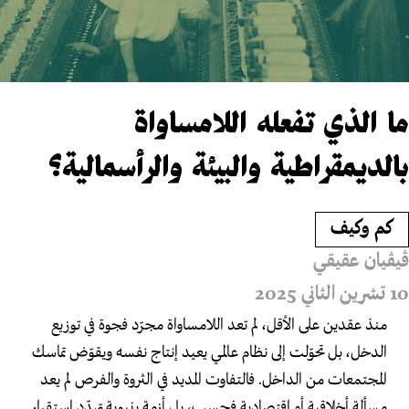
ما الذي تفعله اللامساواة
بالديمقراطية والبيئة والرأسمالية؟
كم وكيف
ڤيڤيان عقيقي
10 تشرين الثاني 2025
منذ عقدين على الأقل، لم تعد اللامساواة مجرّد فجوة في توزيع
الدخل، بل تحوّلت إلى نظام عالمي يعيد إنتاج نفسه ويقوّض تماسك
المجتمعات من الداخل. فالتفاوت المديد في الثروة والفرص لم يعد
مسألة أخلاقية أو اقتصادية فحسب، بل أزمة بنيوية تهدّد استقرار