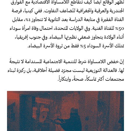
تُظهر الوقائع أيضاً كيف تتقاطع اللامساواة الاقتصادية مع الفوارق
الجندرية والعرقية والجغرافية لتُضاعف التفاوت. ففي كينيا، فرصة
الفتاة الفقيرة في متابعة الدراسة بعد الثانوية لا تتجاوز 1%، مقابل
50% للفتاة الغنية. وفي الولايات المتحدة، احتمال وفاة امرأة سوداء
أثناء الولادة يتجاوز ضعفي نظيرتها البيضاء. وفي جنوب إفريقيا،
تمتلك الأسرة السوداء 5% فقط من ثروة الأسرة البيضاء.
إنّ خفض اللامساواة شرط للتنمية الاجتماعية المستدامة لا نتيجةً
لها. فالعدالة التوزيعية ليست مجرّد فضيلة أخلاقية، بل ركيزة لبناء
مجتمعات أكثر تماسكاً، صحةً، وابتكاراً.