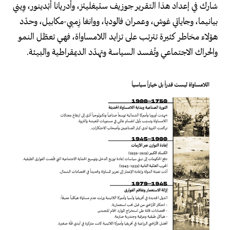
شارك في إعداد هذا التقرير جوزيف ستيغليتز، وأدريانا أبْدينور، وِيني
بيانيما، وجاياتي غوش، وعمران فالوديا، ووانغا زِمبي-مكابيل، وحدّد
هؤلاء مخاطر كثيرة تترتب على تزايد اللامساواة، فهي تعطّل النمو
والحراك الاجتماعي وتُفسد السياسة وتهدّد الديمقراطية والبيئة.