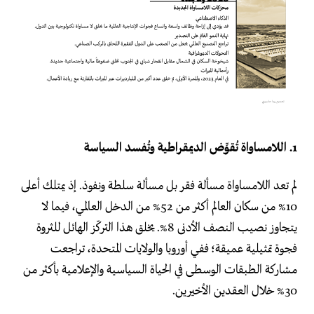
1. اللامساواة تُقوِّض الديمقراطية وتُفسد السياسة
لم تعد اللامساواة مسألة فقر بل مسألة سلطة ونفوذ. إذ يمتلك أعلى
10% من سكان العالم أكثر من 52% من الدخل العالمي، فيما لا
يتجاوز نصيب النصف الأدنى 8%. يخلق هذا التركّز الهائل للثروة
فجوة تمثيلية عميقة؛ ففي أوروبا والولايات المتحدة، تراجعت
مشاركة الطبقات الوسطى في الحياة السياسية والإعلامية بأكثر من
30% خلال العقدين الأخيرين.