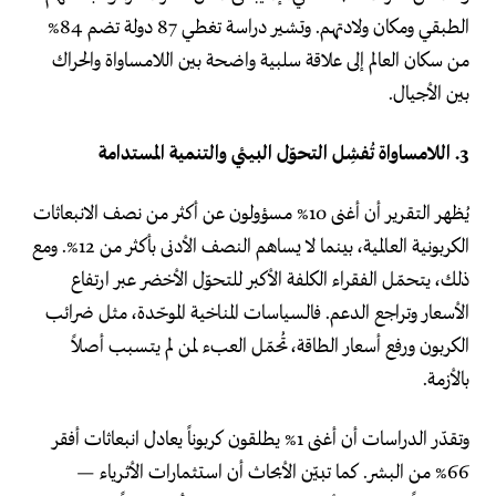
الطبقي ومكان ولادتهم. وتشير دراسة تغطي 87 دولة تضم 84%
من سكان العالم إلى علاقة سلبية واضحة بين اللامساواة والحراك
بين الأجيال.
3. اللامساواة تُفشِل التحوّل البيئي والتنمية المستدامة
يُظهر التقرير أن أغنى 10% مسؤولون عن أكثر من نصف الانبعاثات
الكربونية العالمية، بينما لا يساهم النصف الأدنى بأكثر من 12%. ومع
ذلك، يتحمّل الفقراء الكلفة الأكبر للتحوّل الأخضر عبر ارتفاع
الأسعار وتراجع الدعم. فالسياسات المناخية الموحّدة، مثل ضرائب
الكربون ورفع أسعار الطاقة، تُحمّل العبء لمن لم يتسبب أصلاً
بالأزمة.
وتقدّر الدراسات أن أغنى 1% يطلقون كربوناً يعادل انبعاثات أفقر
66% من البشر. كما تبيّن الأبحاث أن استثمارات الأثرياء —