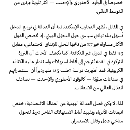
خصوصاً في الوقود الأحفوري والإسمنت — أكثر تلويثاً بمرتين من
المتوسط العالمي.
في المقابل، تُظهر التجارب الإسكندنافية أن العدالة في توزيع الدخل
تُسهّل بناء توافق سياسي حول التحوّل البيئي، إذ تخصص الدول
الأكثر مساواة نحو 7% من ناتجها المحلي للإنفاق الاجتماعي، مقابل
3% فقط في الدول غير المتكافئة. كما تكشف الأبحاث أن الثروة
المتركّزة في القمة تُترجم إلى أنماط استهلاك واستثمار عالية الكثافة
الكربونية. فقد أظهرت دراسة شملت 125 مليارديراً أن استثماراتهم
في صناعات ملوِّثة — كالوقود الأحفوري والإسمنت — تضاعف
المعدّل العالمي من الانبعاثات.
لذا، لا يمكن فصل العدالة البيئية عن العدالة الاقتصادية: خفض
انبعاثات الأثرياء وتقييد أنماط الاستهلاك الفاخر شرط لتحوّل
مناخي عادل وقابل للاستمرار.