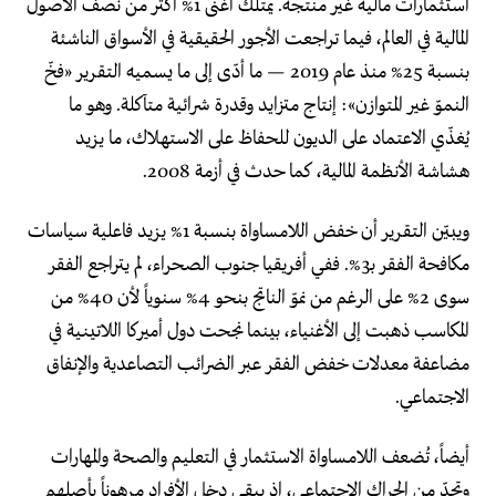
استثمارات مالية غير منتجة. يمتلك أغنى 1% أكثر من نصف الأصول
المالية في العالم، فيما تراجعت الأجور الحقيقية في الأسواق الناشئة
بنسبة 25% منذ عام 2019 — ما أدّى إلى ما يسميه التقرير «فخّ
النموّ غير المتوازن»: إنتاج متزايد وقدرة شرائية متآكلة. وهو ما
يُغذّي الاعتماد على الديون للحفاظ على الاستهلاك، ما يزيد
هشاشة الأنظمة المالية، كما حدث في أزمة 2008.
ويبيّن التقرير أن خفض اللامساواة بنسبة 1% يزيد فاعلية سياسات
مكافحة الفقر بـ3%. ففي أفريقيا جنوب الصحراء، لم يتراجع الفقر
سوى 2% على الرغم من نموّ الناتج بنحو 4% سنوياً لأن 40% من
المكاسب ذهبت إلى الأغنياء، بينما نجحت دول أميركا اللاتينية في
مضاعفة معدلات خفض الفقر عبر الضرائب التصاعدية والإنفاق
الاجتماعي.
أيضاً، تُضعف اللامساواة الاستثمار في التعليم والصحة والمهارات
وتحدّ من الحراك الاجتماعي، إذ يبقى دخل الأفراد مرهوناً بأصلهم