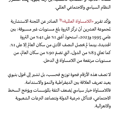
النظام السياسي والاجتماعي العالمي.
يؤكّد تقرير
«اللامساواة العالمية»
الصادر عن اللجنة الاستشارية
لمجموعة العشرين أنّ تركّز الثروة بلغ مستويات غير مسبوقة: بين
عامي 1995 و2023، استحوذ أغنى 1% على 41% من الثروة
الجديدة، بينما لم يحصل النصف الأدنى من سكان العالم إلا على 1%.
كما تعاني 83% من الدول، التي تضمّ 90% من سكان العالم، من
مستويات مرتفعة من اللامساواة في الدخل.
لا تصف هذه الأرقام فجوة توزيع فحسب، بل تشير إلى تحوّل بنيوي
يعيد تعريف العلاقة بين الديمقراطية والنموّ والاستدامة.
فاللامساواة خيار سياسي يُضعف الثقة بالمؤسسات ويؤجّج السخط
الاجتماعي، فتتآكل شرعية الدولة وتتصاعد النزعات الشعبوية
والانعزالية.