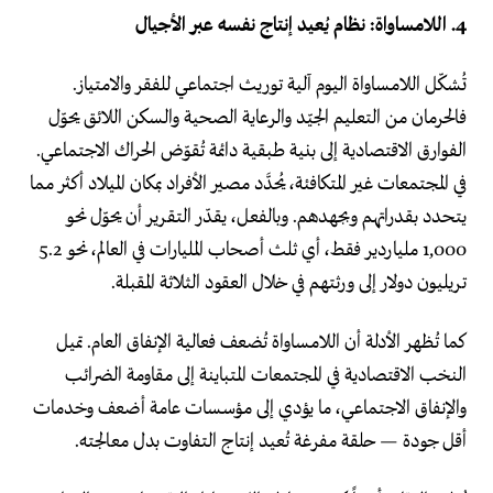
4. اللامساواة: نظام يُعيد إنتاج نفسه عبر الأجيال
تُشكّل اللامساواة اليوم آلية توريث اجتماعي للفقر والامتياز.
فالحرمان من التعليم الجيّد والرعاية الصحية والسكن اللائق يحوّل
الفوارق الاقتصادية إلى بنية طبقية دائمة تُقوّض الحراك الاجتماعي.
في المجتمعات غير المتكافئة، يُحدَّد مصير الأفراد بمكان الميلاد أكثر مما
يتحدد بقدراتهم وبجهدهم. وبالفعل، يقدّر التقرير أن يحوّل نحو
1,000 ملياردير فقط، أي ثلث أصحاب المليارات في العالم، نحو 5.2
تريليون دولار إلى ورثتهم في خلال العقود الثلاثة المقبلة.
كما تُظهر الأدلة أن اللامساواة تُضعف فعالية الإنفاق العام. تميل
النخب الاقتصادية في المجتمعات المتباينة إلى مقاومة الضرائب
والإنفاق الاجتماعي، ما يؤدي إلى مؤسسات عامة أضعف وخدمات
أقل جودة — حلقة مفرغة تُعيد إنتاج التفاوت بدل معالجته.