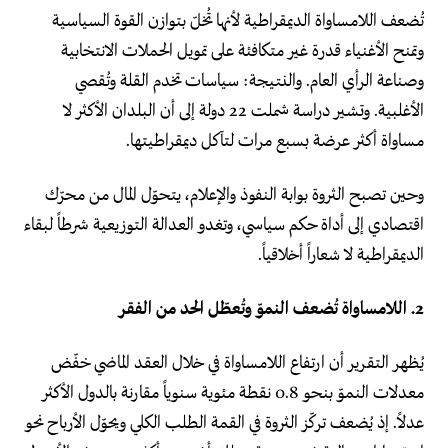
تُضعف اللامساواة الديمقراطية لأنها تُخلّ بتوازن القوة السياسية
وتمنح الأغنياء قدرة غير متكافئة على تمويل الحملات الانتخابية
وصناعة الرأي العام. والنتيجة: سياسات تخدم القلة وتُقصي
الأغلبية. وتشير دراسة شملت 22 دولة إلى أن البلدان الأكثر لا
مساواة أكثر عرضة بسبع مرات لتآكل ديمقراطيتها.
وحين تصبح الثروة بوابة النفوذ والإعلام، يتحوّل المال من محرّك
اقتصادي إلى أداة حكم سياسي، وتغدو العدالة التوزيعية شرطاً لبقاء
الديمقراطية لا شعاراً أخلاقياً.
2. اللامساواة تُضعف النموّ وتُعطّل الحد من الفقر
يُظهر التقرير أن ارتفاع اللامساواة في خلال العقد الماضي خفّض
معدلات النموّ بنحو 0.8 نقطة مئوية سنوياً مقارنة بالدول الأكثر
عدلاً. إذ يُضعف تركّز الثروة في القمة الطلب الكلي ويحوّل الأرباح نحو