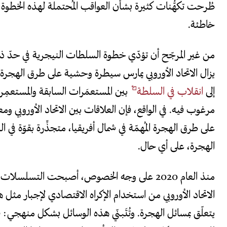
طُرحت تكهُّنات كثيرة بشأن العواقب المُحتملة لهذه الخطوة،
خاطئة.
من غير المرجّح أن تؤدّي خطوة السلطات النيجرية في حدّ ذات
يزال الاتحاد الأوروبي يمارس سيطرة وحشية على طرق الهجرة ف
إلى
انقلاب في السلطة
بين المستعمَرات السابقة والمستعمِر
مرغوب فيه. في الواقع، فإن العلاقات بين الاتحاد الأوروبي ومع
على طرق الهجرة المُهمّة في شمال أفريقيا، متجذِّرة بقوّة في 
الهجرة، على أي حال.
منذ العام 2020 على وجه الخصوص، أصبحت التسلسلات
الاتحاد الأوروبي من استخدام الإكراه الاقتصادي لإجبار مثل 
يتعلّق بمسائل الهجرة. وتُتَبنّي هذه الوسائل بشكل منهجي: فق