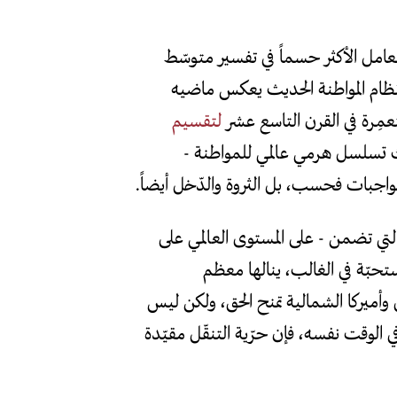
لعامل الأكثر حسماً في تفسير متوسّط
 نظام المواطنة الحديث يعكس ماضيه
مستعمِرة في القرن التاسع عشر
لتقسيم
ك تسلسل هرمي عالمي للمواطنة -
الواجبات فحسب، بل الثروة والدّخل أيضاً.
التي تضمن - على المستوى العالمي على
حبّة في الغالب، ينالها معظم
وأميركا الشمالية تمنح الحق، ولكن ليس
وفي الوقت نفسه، فإن حرّية التنقّل مقيّدة