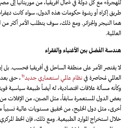
للهجرة» مع كل دولة في شمال أفريقيا، من موريتانيا إلى مصر
طريق إكراه أو رشوة حكومات هذه الدول، سواء كانت ديمقراط
هما النيجر والجزائر. ومع ذلك، سوف يتطلب الأمر أكثر من 
العالمية.
هندسة الفَصْل بين الأغنياء والفقراء
لا يقتصر الأمر على منطقة الساحل في أفريقيا فحسب. بل إ
العالمي مُحاصرة في
نظام عالمي استعماري جديد
، حتى بعد 
وكأنه مسألة علاقات اقتصادية، له أيضاً طبيعة سياسية قوية 
بعض الدول المستعمرة سابقاً، مثل الصين، من الإفلات من 
أخرى، مثل دول الخليج، من تحقيق مستويات عالية نسبياً م
خلال استخراج الموارد الطبيعية. ومع ذلك، فإن الخط المركزي للف