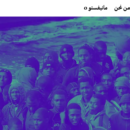
من نحن
مانيفستو 0