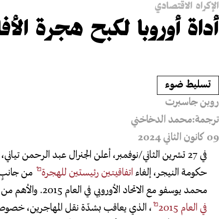
الإكراه الاقتصادي
أداة أوروبا لكبح هجرة الأفا
⁨تسليط ضوء⁩
روبن جاسبرت
ترجمة:
محمد الدخاخني
09 كانون الثاني 2024
في 27 تشرين الثاني/نوفمبر، أعلن الجنرال عبد الرحمن تيا
حكومة النيجر، إلغاء
اتفاقيتين رئيستين للهجرة
من جانبٍ 
محمد يوسفو مع الاتحاد الأوروبي في العام 2015. والأهم من ذلك أن تياني
في العام 2015
، الذي يعاقب بشدّة نقل المهاجرين، خصوصاً 