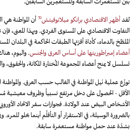
بين المستعمرات السابقة والمستعمِرين السابقين.
لقد
أظهر الاقتصادي برانكو ميلانوفيتش
أن المواطنة هي ا
التفاوت الاقتصادي على المستوى الفردي. وبهذا المعنى، فإن
الملطّخ بالدماء، كأداة أقرّتها الطبقات الحاكمة في البلدان ال
أعضاء إمبراطوريتها على أساس العرق والجنس
. واليوم، هنا
تسلسل لا يمنح أعضاء المجموعة المُختارة المكانة، والحقوق، و
توزّع عملية نَيل المواطنة في الغالب حسب العرق. والمواطنة 
الأقل - الحصول على دخل مرتفع نسبياً وظروف معيشية مُست
الأشخاص البيض عند الولادة. فجوازات سفر الاتحاد الأوروبي 
بالضرورة الوسيلة، في الاستقرار أو التأقلُم أينما يحلو للمرء. 
بشدّة عند حمل مواطنة مستعمَرة سابقة.