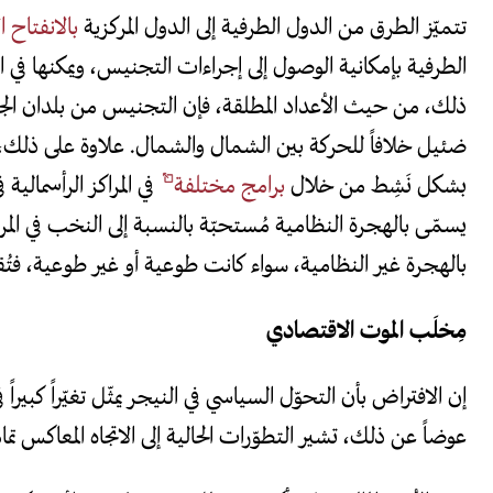
تتميّز الطرق من الدول الطرفية إلى الدول المركزية
بالانفتاح ال
الطرفية بإمكانية الوصول إلى إجراءات التجنيس، ويمكنها في ا
ذلك، من حيث الأعداد المطلقة، فإن التجنيس من بلدان الجنو
ضئيل خلافاً للحركة بين الشمال والشمال. علاوة على ذلك، ت
بشكل نَشِط من خلال
برامج مختلفة
في المراكز الرأسمالية
يسمّى بالهجرة النظامية مُستحبّة بالنسبة إلى النخب في المرا
بالهجرة غير النظامية، سواء كانت طوعية أو غير طوعية، فتُقد
مِخلَب الموت الاقتصادي
إن الافتراض بأن التحوّل السياسي في النيجر يمثّل تغيّراً كبي
عوضاً عن ذلك، تشير التطوّرات الحالية إلى الاتجاه المعاكس تماما