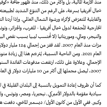
شمال أفريقيا بسرعة، على الرغم من التنوّع الشديد لطبيعته
والقابلية للتعرّض لإكراه ورشوة الشمال العالمي. وإذا أردنا ال
الخارجية المُجمّعة لدول شمال أفريقيا - المغرب، والجزائر، و
والنيجر، ومالي، وموريتانيا (لا تُحتسب ليبيا بسبب نقص ال
2007، ليصل مجملها إلى أكثر من 10 مليارات دولار في العام 2021.
كما أن ظروف إعادة التمويل بالنسبة إلى البلدان القليلة في ال
سيادية مقوّمة بالدولار الأميركي ــ نيجيريا، ومصر، وتونس، و