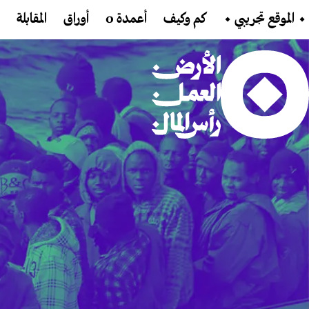
تجاوز إلى المحتوى الرئيسي
Main navigation
⬩ الموقع تجريبي ⬩
كم وكيف
أعمدة 0
أوراق
المقابلة
Main Content