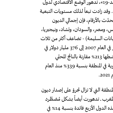
منذ الأزمة المالية، بل وأكثر من ذلك، منذ ظهور جائحة «كوفيد-19»، تدهور الوضع الاقتصادي لدول
. وقد زادت تبعاً لذلك مستويات التبعية
تحدّث بالأرقام، فإن إجمالي الديون
تونس، ومصر، والسودان، وتشاد، ونيجيريا،
بيانات السليمة) - تضاعف أكثر من ثلاث
مرّات منذ العام 2007. لقد قفز من إجمالي 124 مليار دولار في العام 2007 إلى 376 مليار دولار في
العام 2021. ومن الناحية النسبية، يُترجَم هذا إلى زيادة متوسّطها 213% مقارنة بالناتج المحلي
الإجمالي. وعلاوة على ذلك، ارتفعت مدفوعات الفائدة السنوية في المنطقة بنسبة 339% منذ العام
منطقة التي لا تزال تجرؤ على إصدار ديون
المغرب ــ تدهورت أيضاً بشكل مُضطَّرد
وكبير. ففي الأول من كانون الأول/ ديسمبر الماضي، دفعت هذه الدول الأربع فائدة بنسبة 14% في